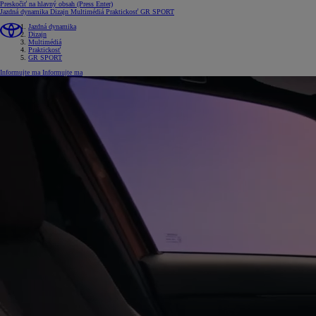
Preskočiť na hlavný obsah
(Press Enter)
Jazdná dynamika
Dizajn
Multimédiá
Praktickosť
GR SPORT
Jazdná dynamika
Dizajn
Multimédiá
Praktickosť
GR SPORT
Informujte ma
Informujte ma