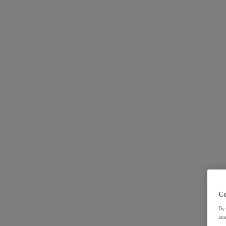
Co
By 
ana