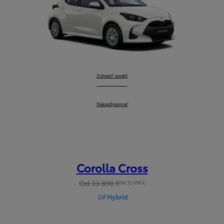
Yaris
Zobraziť model
:
Yaris
Nakonfigurovať
:
Corolla Cross
Od 33 890 €
Od 32 690 €
Hybrid