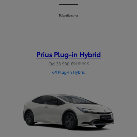
Camry
Nakonfigurovať
:
Prius Plug-in Hybrid
Od 38 990 €
Od 35 490 €
Plug-In Hybrid