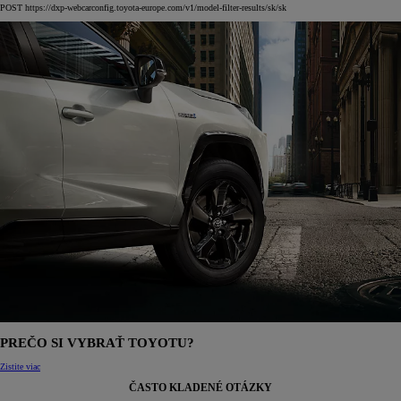
POST https://dxp-webcarconfig.toyota-europe.com/v1/model-filter-results/sk/sk
PREČO SI VYBRAŤ TOYOTU?
Zistite viac
ČASTO KLADENÉ OTÁZKY