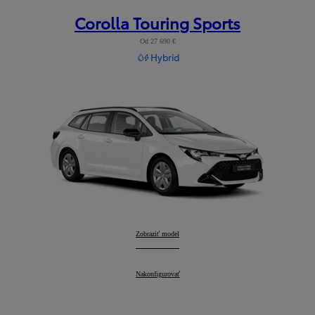
Corolla Touring Sports
Od 27 690 €
Hybrid
Corolla Touring Sports
Zobraziť model
:
Corolla Touring Sports
Nakonfigurovať
: