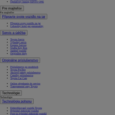
Operatívny leasing KINTO ONE
Pre majiteľov
Pre majiteľov
Připravte svoje vozidlo na jar
Připravte svoje vozidlo na jar
Celoročný hotel pre pneumatiky
Servis a údržba
Toyota Servis
Výhodný servis
Express Service
Služba Key Box
Jazdené vozidlá
Originálne diely
Originálne príslušenstvo
Príslušenstvo po modeloch
Toyota ProTect
Akciové pakety príslušenstva
Cenníky príslušenstva
Toyota Car Care
Online objednanie do servisu
Transparentné ceny Toyota
Technológie
Technológie
Technológia pohonu
Elektrifikované vozidlá Toyota
Hybridné elektrické vozidlá
Plug-in hybridné elektrické vozidlá