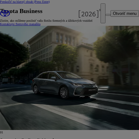
Preskočiť na hlavný obsah
(Press Enter)
Toyota Business
Otvoriť menu
Zistite, ako môžeme posilniť vašu flotilu firemných a úžitkových vozidiel
Kontaktujte fleetového manažéra
01