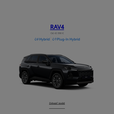
RAV4
Od 43 990 €
Hybrid
Plug-In Hybrid
RAV4
Zobraziť model
: