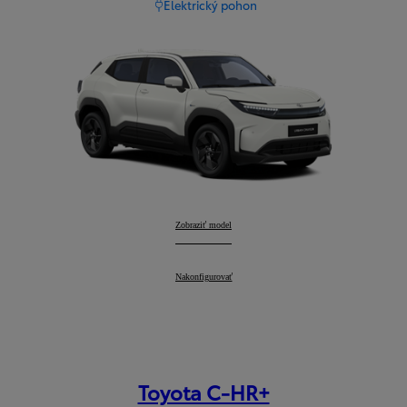
Elektrický pohon
Urban Cruiser
Zobraziť model
:
Urban Cruiser
Nakonfigurovať
:
Toyota C-HR+