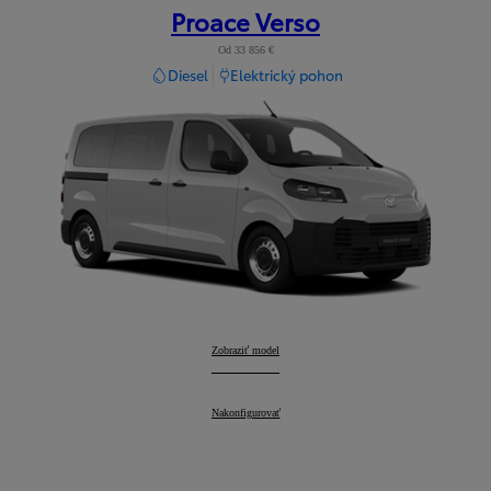
Proace Verso
Od 33 856 €
Diesel
Elektrický pohon
Proace Verso
Zobraziť model
:
Proace Verso
Nakonfigurovať
: