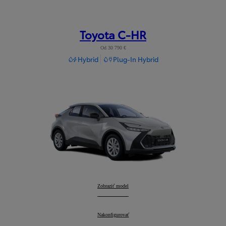
Toyota C-HR
Od 30 790 €
Hybrid
Plug-In Hybrid
Toyota C-HR
Zobraziť model
:
Toyota C-HR
Nakonfigurovať
: