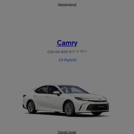
RAV4
Nakonfigurovať
:
Camry
Od 44 490 €
Od 40 990 €
Hybrid
Camry
Zobraziť model
: