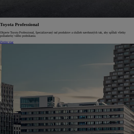
Toyota Professional
Objavte Toyota Professional, špecializovaný rad produktov a služieb navrhnutých tak, aby spĺňali všetky
požiadavky vášho podnikania.
Zistite viac