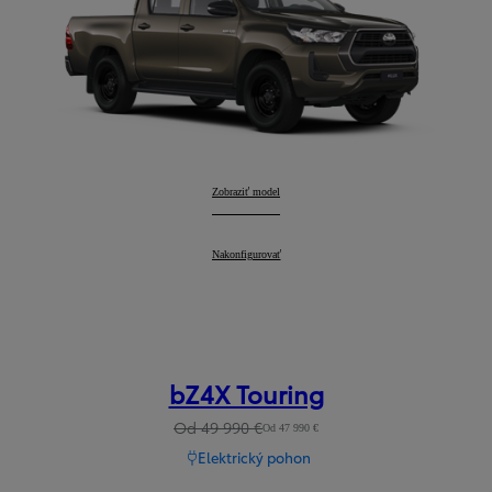
Hilux
Zobraziť model
:
Hilux
Nakonfigurovať
:
bZ4X Touring
Od 49 990 €
Od 47 990 €
Elektrický pohon