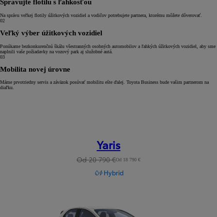
Spravujte flotilu s ľahkosťou
Na správu veľkej flotily úžitkových vozidiel a vodičov potrebujete partnera, ktorému môžete dôverovať.
02
Veľký výber úžitkových vozidiel
Ponúkame bezkonkurenčnú škálu všestranných osobných automobilov a ľahkých úžitkových vozidiel, aby sme
naplnili vaše požiadavky na vozový park aj služobné autá.
03
Mobilita novej úrovne
Máme prvotriedny servis a záväzok posúvať mobilitu ešte ďalej. Toyota Business bude vašim partnerom na
diaľku.
Yaris
Od 20 790 €
Od 18 790 €
Hybrid