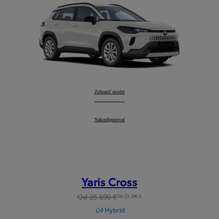
Corolla Cross
Zobraziť model
:
Corolla Cross
Nakonfigurovať
:
Yaris Cross
Od 25 690 €
Od 23 290 €
Hybrid