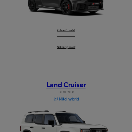
GR Yaris
Zobraziť model
:
GR Yaris
Nakonfigurovať
:
Land Cruiser
Od 89 590 €
Mild hybrid