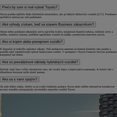
Prečo by som si mal vybrať Toyotu?
Toyota ponúka najširšiu škálu hybridných automobilov, ako aj ľahkých úžitkových vozidiel (LCV). Ponúkame
spoľahlivé nástroje pre vaše podnikanie.
Aké výhody získam, keď sa stanem Business zákazníkom?
Okrem iného ponúkame zákaznícky servis najvyššej kvality, komplexné finančné riešenia, rozšírený servis a
údržbu, možnosti obmeny, predĺžené zapožičanie vozidiel na ukážku a prednostnú rezerváciu servisu.
Ako si kúpim alebo prenajmem vozidlo?
K dispozícii je niekoľko spôsobov nákupu. Naši predajcovia zameraní na firemnú klientelu vám poradia a
pomôžu nájsť najefektívnejší spôsob financovania vozidla. V spolupráci s Toyota Financial Services ponúkame
kompletný rad riešení.
Aké sú prevádzkové náklady hybridných vozidiel?
Hybridy majú často vyššiu obstarávaciu cenu, ale vysoký dopyt a úspora paliva znamenajú, že hybrid vám v
dlhodobom horizonte môže ušetriť peniaze.
Ako sa s vami spojím?
Ak máte ďalšie otázky, obráťte sa na svojho lokálneho predajcu Toyota alebo môžete alternatívne kontaktovať
account manažéra zastupujúceho slovenského importéra vozidiel Toyota.