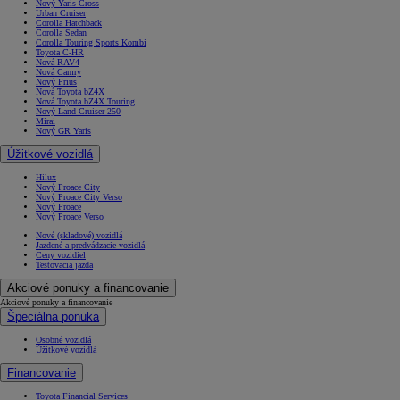
Nový Yaris Cross
Urban Cruiser
Corolla Hatchback
Corolla Sedan
Corolla Touring Sports Kombi
Toyota C-HR
Nová RAV4
Nová Camry
Nový Prius
Nová Toyota bZ4X
Nová Toyota bZ4X Touring
Nový Land Cruiser 250
Mirai
Nový GR Yaris
Úžitkové vozidlá
Hilux
Nový Proace City
Nový Proace City Verso
Nový Proace
Nový Proace Verso
Nové (skladové) vozidlá
Jazdené a predvádzacie vozidlá
Ceny vozidiel
Testovacia jazda
Akciové ponuky a financovanie
Akciové ponuky a financovanie
Špeciálna ponuka
Osobné vozidlá
Úžitkové vozidlá
Financovanie
Toyota Financial Services