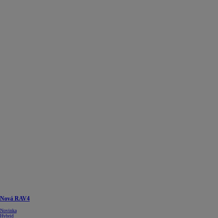
Nová RAV4
Novinka
Hybrid