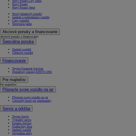
Nový Proace City Verso
Nový Proace
Nový Proace Verso
Nové (skladové) vozidlá
Jazdené a predvádzacie vozidlá
Ceny vozidiel
Testovacia jazda
Akciové ponuky a financovanie
Akciové ponuky a financovanie
Špeciálna ponuka
Osobné vozidlá
Úžitkové vozidlá
Financovanie
Toyota Financial Services
Operatívny leasing KINTO ONE
Pre majiteľov
Pre majiteľov
Připravte svoje vozidlo na jar
Připravte svoje vozidlo na jar
Celoročný hotel pre pneumatiky
Servis a údržba
Toyota Servis
Výhodný servis
Express Service
Služba Key Box
Jazdené vozidlá
Originálne diely