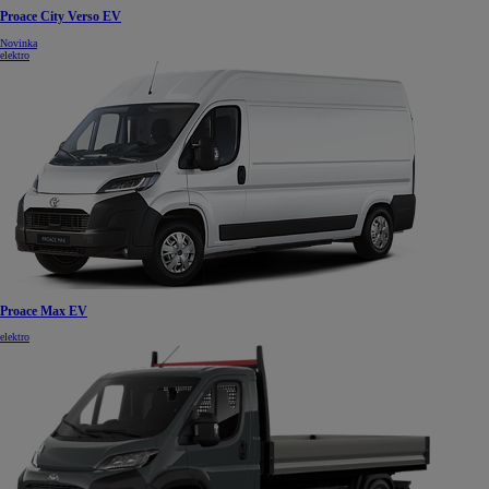
Proace City Verso EV
Novinka
elektro
Proace Max EV
elektro