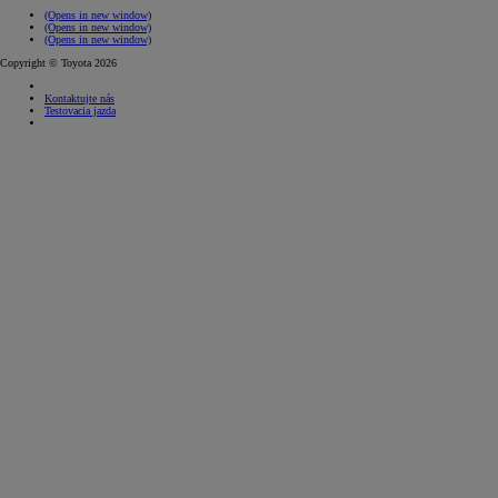
(Opens in new window)
(Opens in new window)
(Opens in new window)
Copyright © Toyota 2026
Kontaktujte nás
Testovacia jazda