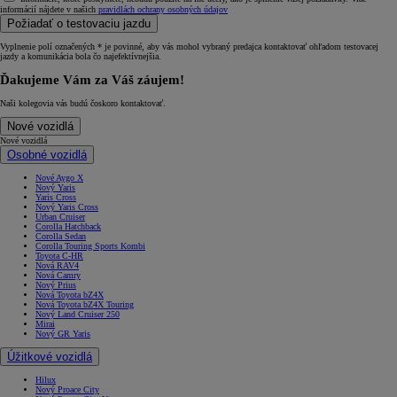
informácií nájdete v našich
pravidlách ochrany osobných údajov
Požiadať o testovaciu jazdu
Vyplnenie polí označených * je povinné, aby vás mohol vybraný predajca kontaktovať ohľadom testovacej
jazdy a komunikácia bola čo najefektívnejšia.
Ďakujeme Vám za Váš záujem!
Naši kolegovia vás budú čoskoro kontaktovať.
Nové vozidlá
Nové vozidlá
Osobné vozidlá
Nové Aygo X
Nový Yaris
Yaris Cross
Nový Yaris Cross
Urban Cruiser
Corolla Hatchback
Corolla Sedan
Corolla Touring Sports Kombi
Toyota C-HR
Nová RAV4
Nová Camry
Nový Prius
Nová Toyota bZ4X
Nová Toyota bZ4X Touring
Nový Land Cruiser 250
Mirai
Nový GR Yaris
Úžitkové vozidlá
Hilux
Nový Proace City