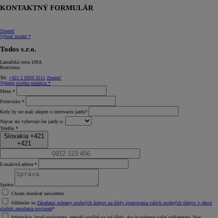
KONTAKTNÝ FORMULÁR
Zmeniť
Vybrať model *
Todos s.r.o.
Lamačská cesta 109A
Bratislava
Tel:
+421 2 6920 3511
Zmeniť
Vyberte svojho predajcu *
Meno *
Priezvisko *
Kedy by ste mali záujem o testovaciu jazdu?
Najvac mi vyhovuje čas jazdy o:
Telefón *
Slovakia +421
+421
E-mailová adresa *
Správa
Chcem dostávať newsletter.
Súhlasím so
Zásadami ochrany osobných údajov na účely spracovania vašich osobných údajov v rámci
služieb zasielania noviniek
*
Informácie, ktoré poskytnete, nebudú použité na iné účely, ako je splnenie vašej požiadavky. Viac