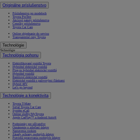
Originálne príslušenstvo
Príslušenstvo po modeloch
Toyota ProTect
Akciové pakety príslušenstva
Cenníky príslušenstva
Toyota Car Care
Online objednanie do servisu
Transparentné ceny Toyota
Technológie
Technológie
Technológia pohonu
Elektrifikované vozidlá Toyota
Hybridné elektrické vozidlá
Plug-in hybridné elektrické vozidlá
Hybridné vozidlá
Batériové elektrické vozidlá
Elektrické vozidlá s palivovými článkami
Hybrid 48V
Let's go beyond
Technológie a konektivita
Toyota T-Mate
Súťaž Toyota Car Care
Systém eCall
Online služby/MyToyota
Apple CarPlay™ a Android Auto®
Podmienky pre užívateľov
Oznámenie o zdieľaní údajov
Nastavenia cookies
Zásady ochrany osobných údajov
Pravidlá spracovania osobných údajov