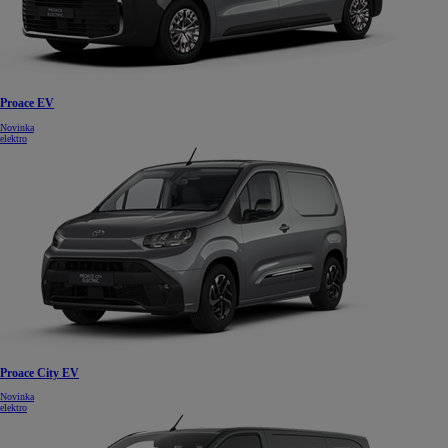
Proace EV
Novinka
elektro
Proace City EV
Novinka
elektro