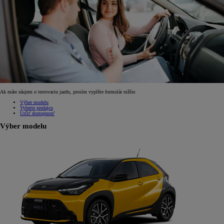
Ak máte záujem o testovaciu jazdu, prosím vyplňte formulár nižšie.
Výber modelu
Vyberte predajcu
Určiť dostupnosť
Výber modelu