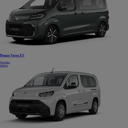
Proace Verso EV
Novinka
elektro