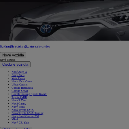
Najčastejšie otázky týkajúce sa hybridov
Nové vozidlá
Nové vozidlá
Osobné vozidlá
Nové Aygo X
Nový Yaris
Yaris Cross
Nový Yaris Cross
Urban Cruiser
Corolla Hatchback
Corolla Sedan
Corolla Touring Sports Kombi
Toyota C-HR
Nová RAV4
Nová Camry
Nový Prius
Nová Toyota bZ4X
Nová Toyota bZ4X Touring
Nový Land Cruiser 250
Mirai
Nový GR Yaris