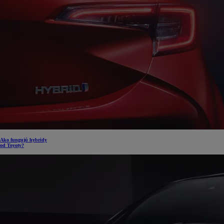
Ako fungujú hybridy
od Toyoty?