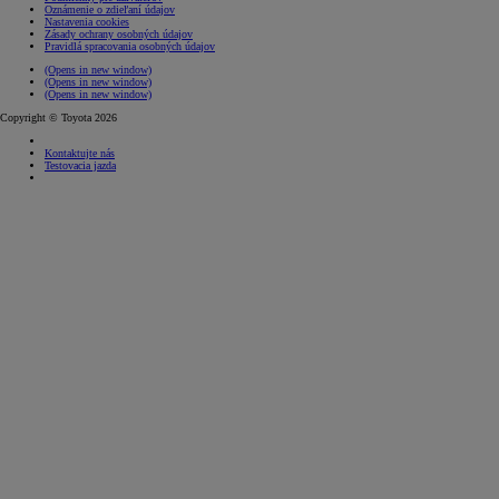
Oznámenie o zdieľaní údajov
Nastavenia cookies
Zásady ochrany osobných údajov
Pravidlá spracovania osobných údajov
(Opens in new window)
(Opens in new window)
(Opens in new window)
Copyright © Toyota 2026
Kontaktujte nás
Testovacia jazda