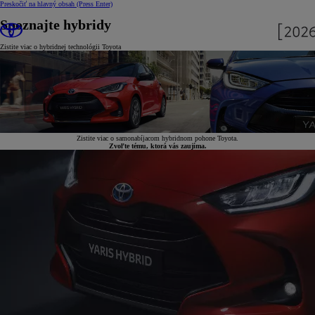
Preskočiť na hlavný obsah
(Press Enter)
Spoznajte hybridy
Zistite viac o hybridnej technológii Toyota
Zistite viac o samonabíjacom hybridnom pohone Toyota.
Zvoľte tému, ktorá vás zaujíma.