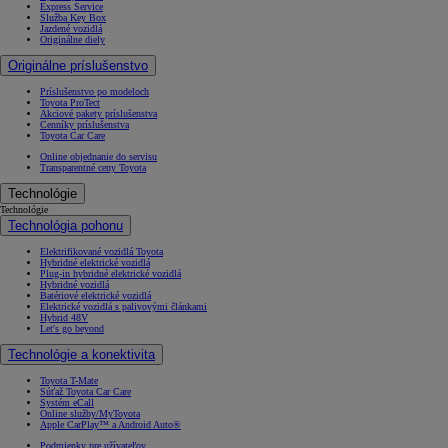
Express Service
Služba Key Box
Jazdené vozidlá
Originálne diely
Originálne príslušenstvo
Príslušenstvo po modeloch
Toyota ProTect
Akciové pakety príslušenstva
Cenníky príslušenstva
Toyota Car Care
Online objednanie do servisu
Transparentné ceny Toyota
Technológie
Technológie
Technológia pohonu
Elektrifikované vozidlá Toyota
Hybridné elektrické vozidlá
Plug-in hybridné elektrické vozidlá
Hybridné vozidlá
Batériové elektrické vozidlá
Elektrické vozidlá s palivovými článkami
Hybrid 48V
Let's go beyond
Technológie a konektivita
Toyota T-Mate
Súťaž Toyota Car Care
Systém eCall
Online služby/MyToyota
Apple CarPlay™ a Android Auto®
Podmienky pre užívateľov