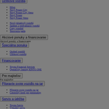
Úžitkové vozidlá
Hilux
Nový Proace City
Nový Proace City Verso
Nový Proace
Nový Proace Verso
Nové (skladové) vozidlá
Jazdené a predvádzacie vozidlá
Ceny vozidiel
Testovacia jazda
Akciové ponuky a financovanie
Akciové ponuky a financovanie
Špeciálna ponuka
Osobné vozidlá
Úžitkové vozidlá
Financovanie
Toyota Financial Services
Operatívny leasing KINTO ONE
Pre majiteľov
Pre majiteľov
Připravte svoje vozidlo na jar
Připravte svoje vozidlo na jar
Celoročný hotel pre pneumatiky
Servis a údržba
Toyota Servis
Výhodný servis