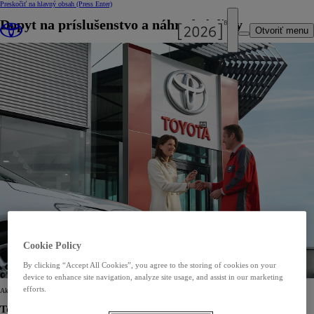
Preskočiť na hlavný obsah
(Press Enter)
Dopyt na príslušenstvo a náhradné diely
Otvoriť menu
Cookie Policy
By clicking “Accept All Cookies”, you agree to the storing of cookies on your
device to enhance site navigation, analyze site usage, and assist in our marketing
efforts.
Ak máte záujem o príslušenstvo alebo náhradné diely, prosím vyplňte formulár nižšie.
Todos s.r.o.