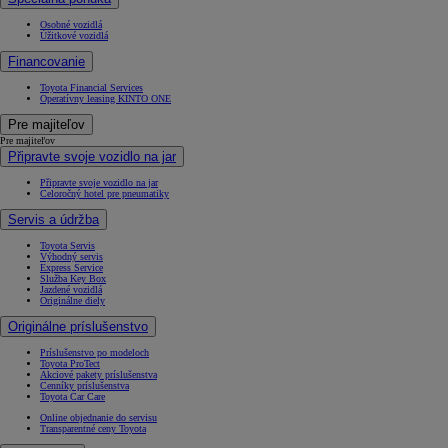
Osobné vozidlá
Úžitkové vozidlá
Financovanie
Toyota Financial Services
Operatívny leasing KINTO ONE
Pre majiteľov
Pre majiteľov
Připravte svoje vozidlo na jar
Připravte svoje vozidlo na jar
Celoročný hotel pre pneumatiky
Servis a údržba
Toyota Servis
Výhodný servis
Express Service
Služba Key Box
Jazdené vozidlá
Originálne diely
Originálne príslušenstvo
Príslušenstvo po modeloch
Toyota ProTect
Akciové pakety príslušenstva
Cenníky príslušenstva
Toyota Car Care
Online objednanie do servisu
Transparentné ceny Toyota