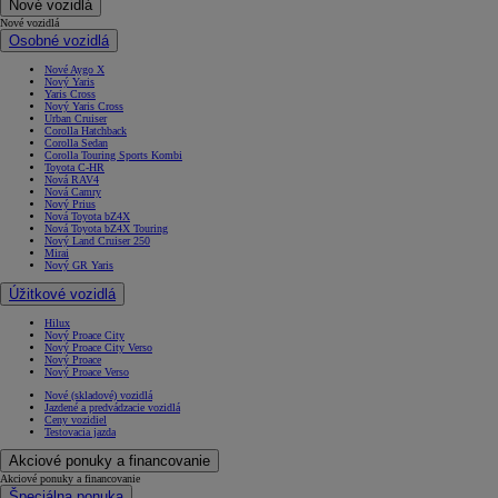
Nové vozidlá
Nové vozidlá
Osobné vozidlá
Nové Aygo X
Nový Yaris
Yaris Cross
Nový Yaris Cross
Urban Cruiser
Corolla Hatchback
Corolla Sedan
Corolla Touring Sports Kombi
Toyota C-HR
Nová RAV4
Nová Camry
Nový Prius
Nová Toyota bZ4X
Nová Toyota bZ4X Touring
Nový Land Cruiser 250
Mirai
Nový GR Yaris
Úžitkové vozidlá
Hilux
Nový Proace City
Nový Proace City Verso
Nový Proace
Nový Proace Verso
Nové (skladové) vozidlá
Jazdené a predvádzacie vozidlá
Ceny vozidiel
Testovacia jazda
Akciové ponuky a financovanie
Akciové ponuky a financovanie
Špeciálna ponuka