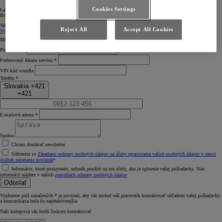
Cookies Settings
Lamačská cesta 109A
Bratislava
Tel:
+421 2 6920 3511
Zmeniť
Reject All
Accept All Cookies
Vyberte svojho predajcu *
Meno *
Priezvisko *
Preferovaný dátum servisu *
VIN kód vozidla
Telefón *
Slovakia +421
+421
E‑mailová adresa *
Správa
Chcem dostávať newsletter.
Súhlasím so
Zásadami ochrany osobných údajov na účely spracovania vašich osobných údajov v rámci
služieb zasielania noviniek
*
Informácie, ktoré poskytnete, nebudú použité na iné účely, ako je splnenie vašej požiadavky. Viac
informácií nájdete v našich
pravidlách ochrany osobných údajov
Odoslať
Vyplnenie polí označených * je povinné, aby vás mohol náš pracovník kontaktovať ohľadom vašej požiadavky
a komunikácia bola čo najefektívnejšia.
Naši kolegovia vás budú čoskoro kontaktovať.