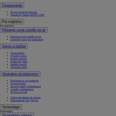
Financovanie
Toyota Financial Services
Operatívny leasing KINTO ONE
Pre majiteľov
Pre majiteľov
Připravte svoje vozidlo na jar
Připravte svoje vozidlo na jar
Celoročný hotel pre pneumatiky
Servis a údržba
Toyota Servis
Výhodný servis
Express Service
Služba Key Box
Jazdené vozidlá
Originálne diely
Originálne príslušenstvo
Príslušenstvo po modeloch
Toyota ProTect
Akciové pakety príslušenstva
Cenníky príslušenstva
Toyota Car Care
Online objednanie do servisu
Transparentné ceny Toyota
Technológie
Technológie
Technológia pohonu