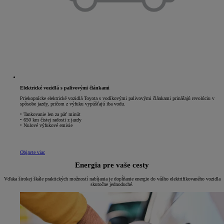
Elektrické vozidlá s palivovými článkami
Priekopnícke elektrické vozidlá Toyota s vodíkovými palivovými článkami prinášajú revolúciu v
spôsobe jazdy, pričom z výfuku vypúšťajú iba vodu.
• Tankovanie len za päť minút
• 650 km čistej radosti z jazdy
• Nulové výfukové emisie
Objavte viac
Energia pre vaše cesty
Vďaka širokej škále praktických možností nabíjania je dopĺňanie energie do vášho elektrifikovaného vozidla
skutočne jednoduché.