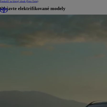
Preskočiť na hlavný obsah
(Press Enter)
Objavte elektrifikované modely