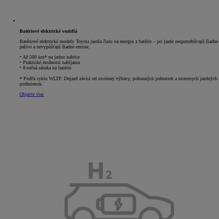
Batériové elektrické vozidlá
Batériové elektrické modely Toyota jazdia čisto na energiu z batérie – pri jazde nespotrebúvajú žiadne
palivo a nevypúšťajú žiadne emisie.
• Až 500 km* na jedno nabitie
• Praktické možnosti nabíjania
• 8-ročná záruka na batériu
* Podľa cyklu WLTP. Dojazd závisí od zvolenej výbavy, pohonných jednotiek a miestnych jazdných
podmienok.
Objavte viac