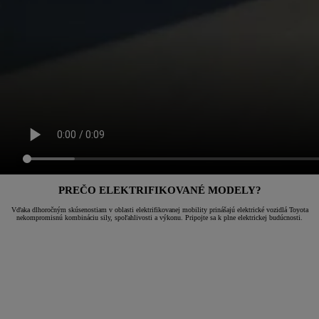
PREČO ELEKTRIFIKOVANÉ MODELY?
Vďaka dlhoročným skúsenostiam v oblasti elektrifikovanej mobility prinášajú elektrické vozidlá Toyota
nekompromisnú kombináciu sily, spoľahlivosti a výkonu. Pripojte sa k plne elektrickej budúcnosti.