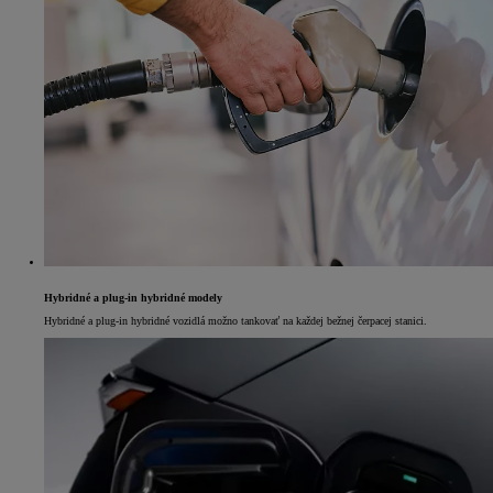
Hybridné a plug-in hybridné modely
Hybridné a plug-in hybridné vozidlá možno tankovať na každej bežnej čerpacej stanici.