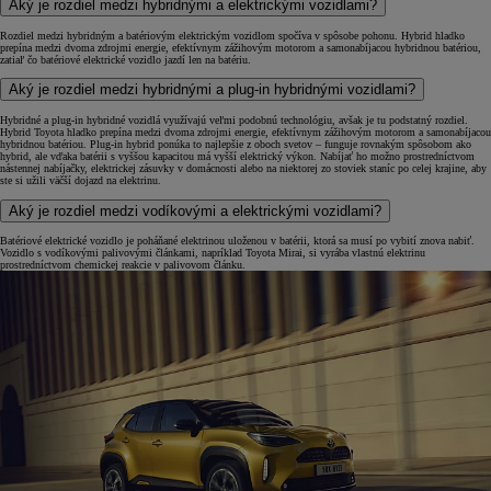
Aký je rozdiel medzi hybridnými a elektrickými vozidlami?
Rozdiel medzi hybridným a batériovým elektrickým vozidlom spočíva v spôsobe pohonu. Hybrid hladko
prepína medzi dvoma zdrojmi energie, efektívnym zážihovým motorom a samonabíjacou hybridnou batériou,
zatiaľ čo batériové elektrické vozidlo jazdí len na batériu.
Aký je rozdiel medzi hybridnými a plug-in hybridnými vozidlami?
Hybridné a plug-in hybridné vozidlá využívajú veľmi podobnú technológiu, avšak je tu podstatný rozdiel.
Hybrid Toyota hladko prepína medzi dvoma zdrojmi energie, efektívnym zážihovým motorom a samonabíjacou
hybridnou batériou. Plug-in hybrid ponúka to najlepšie z oboch svetov – funguje rovnakým spôsobom ako
hybrid, ale vďaka batérii s vyššou kapacitou má vyšší elektrický výkon. Nabíjať ho možno prostredníctvom
nástennej nabíjačky, elektrickej zásuvky v domácnosti alebo na niektorej zo stoviek staníc po celej krajine, aby
ste si užili väčší dojazd na elektrinu.
Aký je rozdiel medzi vodíkovými a elektrickými vozidlami?
Batériové elektrické vozidlo je poháňané elektrinou uloženou v batérii, ktorá sa musí po vybití znova nabiť.
Vozidlo s vodíkovými palivovými článkami, napríklad Toyota Mirai, si vyrába vlastnú elektrinu
prostredníctvom chemickej reakcie v palivovom článku.