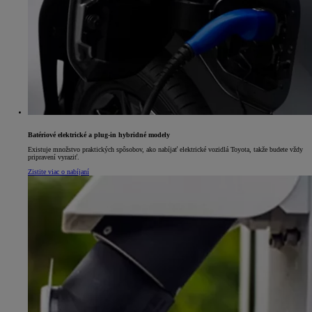
Batériové elektrické a plug-in hybridné modely
Existuje množstvo praktických spôsobov, ako nabíjať elektrické vozidlá Toyota, takže budete vždy
pripravení vyraziť.
Zistite viac o nabíjaní