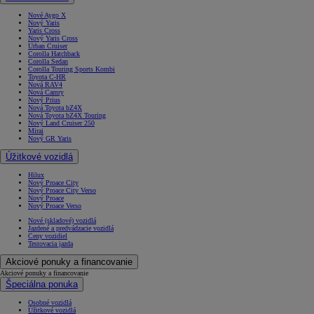
Nové Aygo X
Nový Yaris
Yaris Cross
Nový Yaris Cross
Urban Cruiser
Corolla Hatchback
Corolla Sedan
Corolla Touring Sports Kombi
Toyota C-HR
Nová RAV4
Nová Camry
Nový Prius
Nová Toyota bZ4X
Nová Toyota bZ4X Touring
Nový Land Cruiser 250
Mirai
Nový GR Yaris
Úžitkové vozidlá
Hilux
Nový Proace City
Nový Proace City Verso
Nový Proace
Nový Proace Verso
Nové (skladové) vozidlá
Jazdené a predvádzacie vozidlá
Ceny vozidiel
Testovacia jazda
Akciové ponuky a financovanie
Akciové ponuky a financovanie
Špeciálna ponuka
Osobné vozidlá
Úžitkové vozidlá