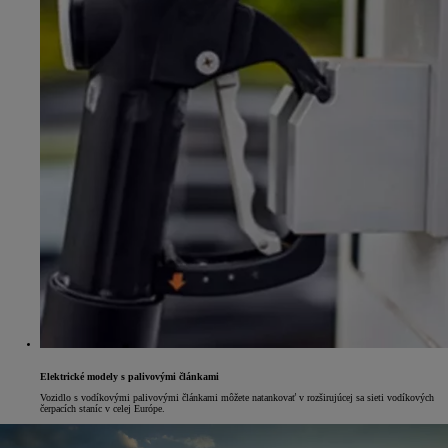
Elektrické modely s palivovými článkami
Vozidlo s vodíkovými palivovými článkami môžete natankovať v rozširujúcej sa sieti vodíkových
čerpacích staníc v celej Európe.