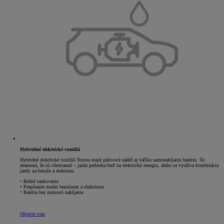
Hybridné elektrické vozidlá
Hybridné elektrické vozidlá Toyota majú palivovú nádrž aj väčšiu samonabíjaciu batériu. To
znamená, že sú všestranné – jazda prebieha buď na elektrickú energiu, alebo sa využíva kombinácia
jazdy na benzín a elektrinu.
• Bežné tankovanie
• Prepínanie medzi benzínom a elektrinou
• Batéria bez nutnosti nabíjania
Objavte viac