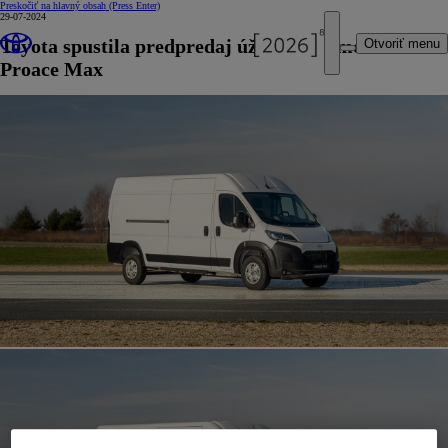
Preskočiť na hlavný obsah
(Press Enter)
29-07-2024
Toyota spustila predpredaj úžitkového modelu
Otvoriť menu
Proace Max