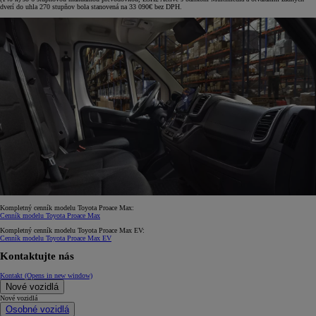
dverí do uhla 270 stupňov bola stanovená na 33 090€ bez DPH.
Kompletný cenník modelu Toyota Proace Max:
Cenník modelu Toyota Proace Max
Kompletný cenník modelu Toyota Proace Max EV:
Cenník modelu Toyota Proace Max EV
Kontaktujte nás
Kontakt
(Opens in new window)
Nové vozidlá
Nové vozidlá
Osobné vozidlá