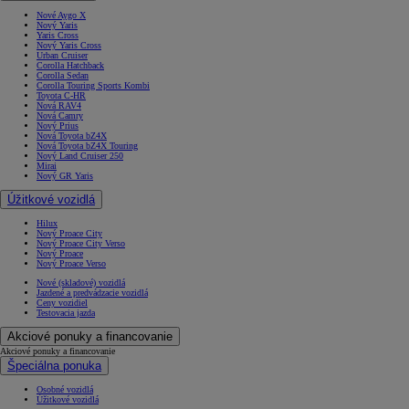
Nové Aygo X
Nový Yaris
Yaris Cross
Nový Yaris Cross
Urban Cruiser
Corolla Hatchback
Corolla Sedan
Corolla Touring Sports Kombi
Toyota C-HR
Nová RAV4
Nová Camry
Nový Prius
Nová Toyota bZ4X
Nová Toyota bZ4X Touring
Nový Land Cruiser 250
Mirai
Nový GR Yaris
Úžitkové vozidlá
Hilux
Nový Proace City
Nový Proace City Verso
Nový Proace
Nový Proace Verso
Nové (skladové) vozidlá
Jazdené a predvádzacie vozidlá
Ceny vozidiel
Testovacia jazda
Akciové ponuky a financovanie
Akciové ponuky a financovanie
Špeciálna ponuka
Osobné vozidlá
Úžitkové vozidlá