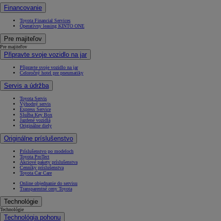
Financovanie
Toyota Financial Services
Operatívny leasing KINTO ONE
Pre majiteľov
Pre majiteľov
Připravte svoje vozidlo na jar
Připravte svoje vozidlo na jar
Celoročný hotel pre pneumatiky
Servis a údržba
Toyota Servis
Výhodný servis
Express Service
Služba Key Box
Jazdené vozidlá
Originálne diely
Originálne príslušenstvo
Príslušenstvo po modeloch
Toyota ProTect
Akciové pakety príslušenstva
Cenníky príslušenstva
Toyota Car Care
Online objednanie do servisu
Transparentné ceny Toyota
Technológie
Technológie
Technológia pohonu