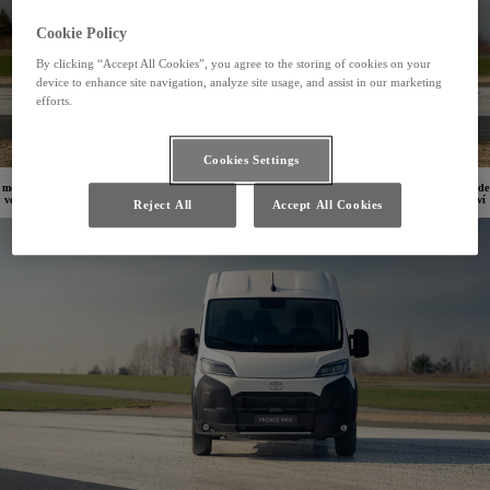
Cookie Policy
By clicking “Accept All Cookies”, you agree to the storing of cookies on your
device to enhance site navigation, analyze site usage, and assist in our marketing
efforts.
Cookies Settings
Automobilka Toyota spustila na Slovensku predpredaj svojho doposiaľ najväčšieho úžitkového
modelu Proace Max. Vozidlo s dĺžkou 5,4 až 6,36 metra pojme 10 až 17 m3 nákladu. K dispozícii bude
vo verzii so spaľovacím motorom aj ako elektromobil. Po vyhotovení VAN sa na trhu postupne objaví
Reject All
Accept All Cookies
aj ako šasi, platforma či valník. Prvé vozidlá dorazia na jeseň tohto roka.