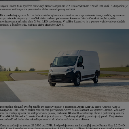
Toyota Proace Max využíva dieselový motor s objemom 2,2 litra a výkonom 120 až 180 koní. K dispozícii je
manuálna šesťstupňová prevodovka alebo osemstupňový automat.
Už v základnej výbave Active bude vozidlo vybavené asistentom na rozpoznávanie únavy vodiča, systémom
rozpoznávania dopravných značiek alebo zadnou parkovacou kamerou. Verzia Comfort doplní systém
monitorovania mŕtveho uhla či Full LED svetlomety. V balíku Executive je v ponuke vyhrievanie predných
sedadiel a čelného skla, webasto alebo alternátor 220 V.
Informačno-zábavný systém zahŕňa 10-palcový displej s rozhraním Apple CarPlay alebo Android Auto a
navigáciou Tom Tom v balíku Multimedia pre výbavu Active či ako štandard vo výbave Comfort. Základný
multimediálny systém má uhlopriečku 5 palcov, rozhranie Bluetooth a zobrazuje obraz z parkovacej kamery.
Pre balík Multimedia či verziu Comfort je k dispozícii 7-palcový digitálny prístrojový panel. Trojmiestne
verzie budú od budúceho roka disponovať aj skladacím odkladacím stolíkom.
Ceny sa začínají na úrovni 26 390€ bez DPH. Predpredajná cena najžiadanejšej verzie Proace Max 2.2 D-4D
(140 k) so 6-stupňovou manuálnou prevodovkou, L3H2 Active s balíkom Multimedia a otváraním zadných