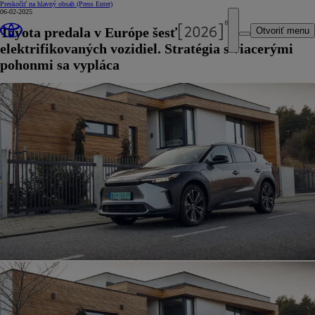
Preskočiť na hlavný obsah
(Press Enter)
06-02-2025
Toyota predala v Európe šesť miliónov
Otvoriť menu
elektrifikovaných vozidiel. Stratégia s viacerými
pohonmi sa vypláca