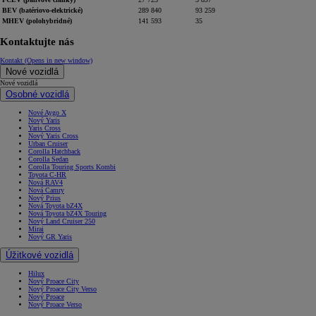
BEV (batériovo-elektrické)
289 840
93 259
MHEV (polohybridné)
141 593
35
Kontaktujte nás
Kontakt
(Opens in new window)
Nové vozidlá
Nové vozidlá
Osobné vozidlá
Nové Aygo X
Nový Yaris
Yaris Cross
Nový Yaris Cross
Urban Cruiser
Corolla Hatchback
Corolla Sedan
Corolla Touring Sports Kombi
Toyota C-HR
Nová RAV4
Nová Camry
Nový Prius
Nová Toyota bZ4X
Nová Toyota bZ4X Touring
Nový Land Cruiser 250
Mirai
Nový GR Yaris
Úžitkové vozidlá
Hilux
Nový Proace City
Nový Proace City Verso
Nový Proace
Nový Proace Verso