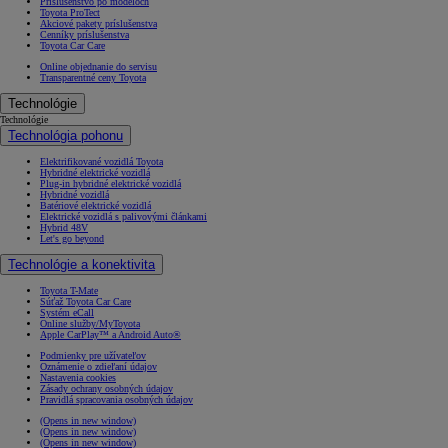
Príslušenstvo po modeloch
Toyota ProTect
Akciové pakety príslušenstva
Cenníky príslušenstva
Toyota Car Care
Online objednanie do servisu
Transparentné ceny Toyota
Technológie
Technológie
Technológia pohonu
Elektrifikované vozidlá Toyota
Hybridné elektrické vozidlá
Plug-in hybridné elektrické vozidlá
Hybridné vozidlá
Batériové elektrické vozidlá
Elektrické vozidlá s palivovými článkami
Hybrid 48V
Let's go beyond
Technológie a konektivita
Toyota T-Mate
Súťaž Toyota Car Care
Systém eCall
Online služby/MyToyota
Apple CarPlay™ a Android Auto®
Podmienky pre užívateľov
Oznámenie o zdieľaní údajov
Nastavenia cookies
Zásady ochrany osobných údajov
Pravidlá spracovania osobných údajov
(Opens in new window)
(Opens in new window)
(Opens in new window)