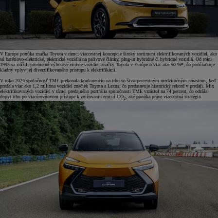
V Európe ponúka značka Toyota v rámci viaccestnej koncepcie široký sortiment elektrifikovaných vozidiel, ako
sú batériovo-elektrické, elektrické vozidlá na palivové články, plug-in hybridné či hybridné vozidlá. Od roku
1995 sa znížili priemerné výfukové emisie vozidiel značky Toyota v Európe o viac ako 50 %*, čo podčiarkuje
kladný vplyv jej diverzifikovaného prístupu k elektrifikácii.
V roku 2024 spoločnosť TME prekonala konkurenciu na trhu so štvorpercentným medziročným nárastom, keď
predala viac ako 1,2 milióna vozidiel značiek Toyota a Lexus, čo predstavuje historický rekord v predaji. Mix
elektrifikovaných vozidiel v rámci predajného portfólia spoločnosti TME vzrástol na 74 percent, čo odráža
dopyt trhu po viacúrovňovom prístupe k znižovaniu emisií CO
, aké ponúka práve viaccestná stratégia.
2