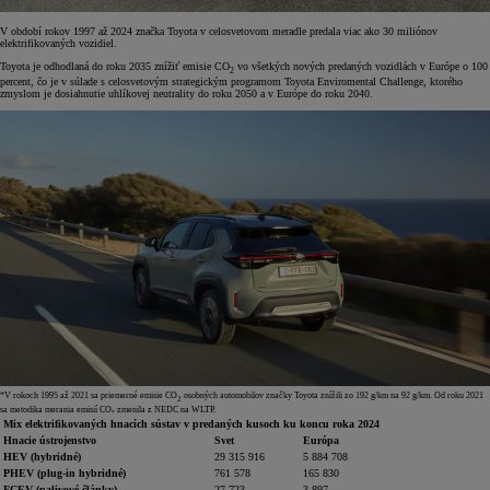
V období rokov 1997 až 2024 značka Toyota v celosvetovom meradle predala viac ako 30 miliónov
elektrifikovaných vozidiel.
Toyota je odhodlaná do roku 2035 znížiť emisie CO
vo všetkých nových predaných vozidlách v Európe o 100
2
percent, čo je v súlade s celosvetovým strategickým programom Toyota Enviromental Challenge, ktorého
zmyslom je dosiahnutie uhlíkovej neutrality do roku 2050 a v Európe do roku 2040.
*V rokoch 1995 až 2021 sa priemerné emisie CO
osobných automobilov značky Toyota znížili zo 192 g/km na 92 g/km. Od roku 2021
2
sa metodika merania emisií CO₂ zmenila z NEDC na WLTP.
Mix elektrifikovaných hnacích sústav v predaných kusoch ku koncu roka 2024
Hnacie ústrojenstvo
Svet
Európa
HEV (hybridné)
29 315 916
5 884 708
PHEV (plug-in hybridné)
761 578
165 830
FCEV (palivové články)
27 723
3 897