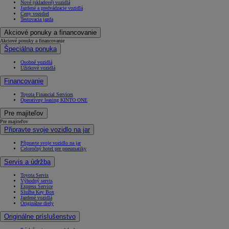
Nové (skladové) vozidlá
Jazdené a predvádzacie vozidlá
Ceny vozidiel
Testovacia jazda
Akciové ponuky a financovanie
Akciové ponuky a financovanie
Špeciálna ponuka
Osobné vozidlá
Úžitkové vozidlá
Financovanie
Toyota Financial Services
Operatívny leasing KINTO ONE
Pre majiteľov
Pre majiteľov
Připravte svoje vozidlo na jar
Připravte svoje vozidlo na jar
Celoročný hotel pre pneumatiky
Servis a údržba
Toyota Servis
Výhodný servis
Express Service
Služba Key Box
Jazdené vozidlá
Originálne diely
Originálne príslušenstvo