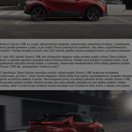
Kultová Toyota C-HR so svojím nekonvenčným dizajnom, renomovanou senzorickou kvalitou a charakterom,
ktorý prináša potešenie z jazdy, je pre značku Toyota prelomovým modelom. Ako jedno z najobľúbenejších
vozidiel v Európe dosiahla na konci roka 2024 míľnik jedného milióna predaných kusov na starom kontinente.
V roku 2025 pôsobí Toyota C-HR ešte výraznejším dojmom vďaka novému stupňu výbavy Tokyo Edition,
ktorý sa zaviedol namiesto doterajšej edície Premiere Edition. Prináša nové pôsobivé vylepšenia štýlu, ktoré
predstavujú najvyššiu úroveň dizajnu a vybavenia, inšpirované charakteristikou DNA druhej generácie modelu
Toyota C-HR ako „koncepčného vozidla na cesty“.
V špecifikácii Tokyo Edition umocňuje osobitý vzhľad modelu Toyota C-HR atraktívne dvojfarebné
vyhotovenie „bi-tone+“, ktoré vytvára elegantný vzhľad nižšej línie strechy prostredníctvom výrazného čierneho
prvku na bočných prahoch a streche. Nové dizajnové prvky zvýrazňujú jedinečné krivky modelu Toyota C-HR.
Lemovanie prednej mriežky chladiča rovnako ako okraj zadného nárazníka sú teraz farebne zladené s farbou
vozidla, zatiaľ čo kultivovaný moderný exteriér dotvárajú nové 19-palcové disky kolies v matnej sivej úprave.