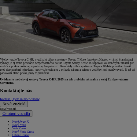
Všetky verzie Toyota C-HR využívajú súbor systémov Toyota T-Mate, ktorého súčasťou v rámci štandardnej
výbavy je aj tretia generácia bezpečnostného balíka Toyota Safety Sense so súpravou asistenčných funkcií pre
vodiča a prvkov aktívnej a pasívnej bezpečnosti. Rozsiahly súbor systémov Toyota T-Mate pomáha chrániť
pred dopravnými nehodami, poskytuje ochranu v prípade nárazu a asistuje vodičovi pri manévrovaní, či už pri
parkovaní alebo počas jazdy v premávke.
Uvádzanie modelovej zostavy Toyota C-HR 2025 na trh prebieha aktuálne v celej Európe vrátane
Slovenska.
Kontaktujte nás
Kontakt
(Opens in new window)
Nové vozidlá
Nové vozidlá
Osobné vozidlá
Nové Aygo X
Nový Yaris
Yaris Cross
Nový Yaris Cross
Urban Cruiser