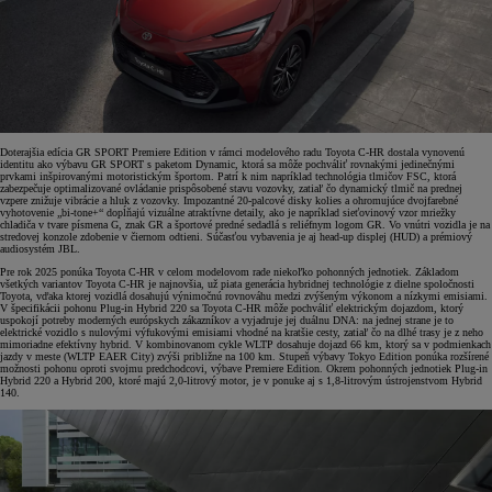
Doterajšia edícia GR SPORT Premiere Edition v rámci modelového radu Toyota C-HR dostala vynovenú
identitu ako výbavu GR SPORT s paketom Dynamic, ktorá sa môže pochváliť rovnakými jedinečnými
prvkami inšpirovanými motoristickým športom. Patrí k nim napríklad technológia tlmičov FSC, ktorá
zabezpečuje optimalizované ovládanie prispôsobené stavu vozovky, zatiaľ čo dynamický tlmič na prednej
vzpere znižuje vibrácie a hluk z vozovky. Impozantné 20-palcové disky kolies a ohromujúce dvojfarebné
vyhotovenie „bi-tone+“ dopĺňajú vizuálne atraktívne detaily, ako je napríklad sieťovinový vzor mriežky
chladiča v tvare písmena G, znak GR a športové predné sedadlá s reliéfnym logom GR. Vo vnútri vozidla je na
stredovej konzole zdobenie v čiernom odtieni. Súčasťou vybavenia je aj head-up displej (HUD) a prémiový
audiosystém JBL.
Pre rok 2025 ponúka Toyota C-HR v celom modelovom rade niekoľko pohonných jednotiek. Základom
všetkých variantov Toyota C-HR je najnovšia, už piata generácia hybridnej technológie z dielne spoločnosti
Toyota, vďaka ktorej vozidlá dosahujú výnimočnú rovnováhu medzi zvýšeným výkonom a nízkymi emisiami.
V špecifikácii pohonu Plug-in Hybrid 220 sa Toyota C-HR môže pochváliť elektrickým dojazdom, ktorý
uspokojí potreby moderných európskych zákazníkov a vyjadruje jej duálnu DNA: na jednej strane je to
elektrické vozidlo s nulovými výfukovými emisiami vhodné na kratšie cesty, zatiaľ čo na dlhé trasy je z neho
mimoriadne efektívny hybrid. V kombinovanom cykle WLTP dosahuje dojazd 66 km, ktorý sa v podmienkach
jazdy v meste (WLTP EAER City) zvýši približne na 100 km. Stupeň výbavy Tokyo Edition ponúka rozšírené
možnosti pohonu oproti svojmu predchodcovi, výbave Premiere Edition. Okrem pohonných jednotiek Plug-in
Hybrid 220 a Hybrid 200, ktoré majú 2,0-litrový motor, je v ponuke aj s 1,8-litrovým ústrojenstvom Hybrid
140.