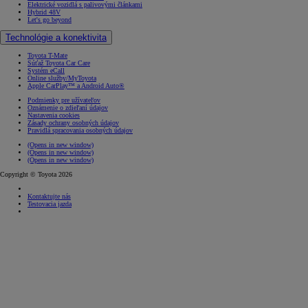
Elektrické vozidlá s palivovými článkami
Hybrid 48V
Let's go beyond
Technológie a konektivita
Toyota T-Mate
Súťaž Toyota Car Care
Systém eCall
Online služby/MyToyota
Apple CarPlay™ a Android Auto®
Podmienky pre užívateľov
Oznámenie o zdieľaní údajov
Nastavenia cookies
Zásady ochrany osobných údajov
Pravidlá spracovania osobných údajov
(Opens in new window)
(Opens in new window)
(Opens in new window)
Copyright © Toyota 2026
Kontaktujte nás
Testovacia jazda