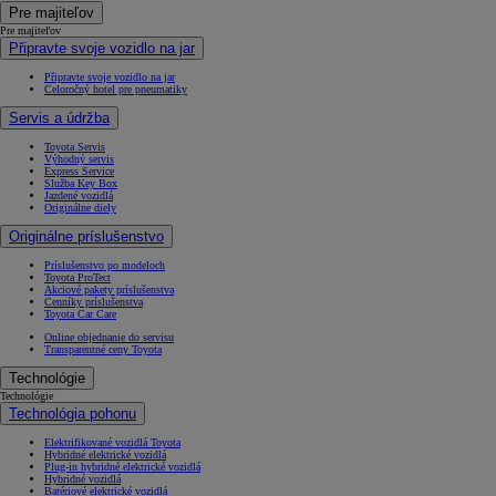
Pre majiteľov
Pre majiteľov
Připravte svoje vozidlo na jar
Připravte svoje vozidlo na jar
Celoročný hotel pre pneumatiky
Servis a údržba
Toyota Servis
Výhodný servis
Express Service
Služba Key Box
Jazdené vozidlá
Originálne diely
Originálne príslušenstvo
Príslušenstvo po modeloch
Toyota ProTect
Akciové pakety príslušenstva
Cenníky príslušenstva
Toyota Car Care
Online objednanie do servisu
Transparentné ceny Toyota
Technológie
Technológie
Technológia pohonu
Elektrifikované vozidlá Toyota
Hybridné elektrické vozidlá
Plug-in hybridné elektrické vozidlá
Hybridné vozidlá
Batériové elektrické vozidlá