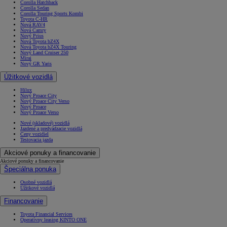
Corolla Hatchback
Corolla Sedan
Corolla Touring Sports Kombi
Toyota C-HR
Nová RAV4
Nová Camry
Nový Prius
Nová Toyota bZ4X
Nová Toyota bZ4X Touring
Nový Land Cruiser 250
Mirai
Nový GR Yaris
Úžitkové vozidlá
Hilux
Nový Proace City
Nový Proace City Verso
Nový Proace
Nový Proace Verso
Nové (skladové) vozidlá
Jazdené a predvádzacie vozidlá
Ceny vozidiel
Testovacia jazda
Akciové ponuky a financovanie
Akciové ponuky a financovanie
Špeciálna ponuka
Osobné vozidlá
Úžitkové vozidlá
Financovanie
Toyota Financial Services
Operatívny leasing KINTO ONE