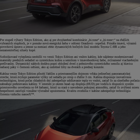
Pre stupeň výbavy Tokyo Edition, ako aj pre dvojfarebné kombinácie „bi-tone“ a „bi-tone+“ na ďalších
vybraných stupňoch, je v ponuke nová energická farba v odtieni Oranžová - sopečná. Prináša tmavú, výraznú
povrchovú úpravu a jemne sa meniaci efekt dynamických bočných línií modelu Toyota C-HR a jeho
nezameniteľnej siluety kupé.
Sofistikované vylepšenia neobišli vo verzii Tokyo Edition ani vnútro kabíny, kde nájdeme modernizované
materiály predných sedadiel so syntetickou kožou a semišom v tmavobordovej farbe, zvýraznené viacfarebným
prešívaním. Dynamický nádych dodáva popri obložení dverí z prémiového syntetického semišu aj hlavica
radiacej páky v čiernom odtieni, ako aj ozdobné lišty na dverách a prednej konzole.
Kabína verzie Tokyo Edition pôsobí ľahším a priestrannejším dojmom vďaka jedinečnej panoramatickej
streche, ktorá zvyšuje parameter výšky od sedadla po strop o ďalšie 3 cm. Kabína disponuje inovatívnou
technológiou, ktorá počas chladných dní zabezpečuje udržiavanie tepla vo vnútri, zatiaľ čo za slnečného počasia
zabraňuje prehrievaniu kabíny. V interiéri je okrem head–up displeja (HUD) pre vodiča k dispozícii systém
priestorového osvetlenia so 64 farbami, ktorý sa stará o navodenie pokojnej atmosféry, zatiaľ čo zvýšenú mieru
bezpečnosti zaisťujú vizuálne výstražné upozornenia. Kvalitu ovzdušia v kabíne zabezpečuje technológia
čistenia vzduchu nanoeX™.