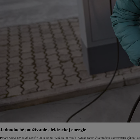
Od
16 690 €
s DPH
vr. zvýhodnenia
1 000 €
a bonusu za výkup
500 €
Nový Yaris Cross
HYBRID
Jednoduché používanie elektrickej energie
Proace Verso EV sa dá nabiť z 20 % na 80 % už za 30 minút. Vďaka ľahko čitateľnému ukazovateľu výkonu a 