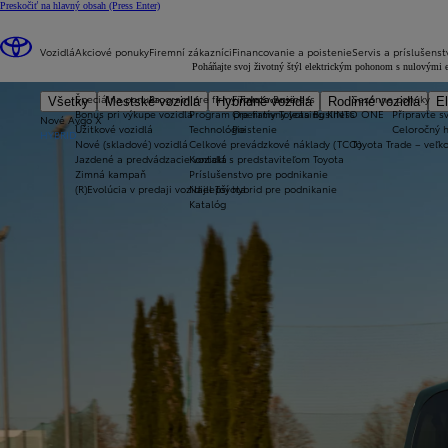
Preskočiť na hlavný obsah
(Press Enter)
Vozidlá
Akciové ponuky
Firemní zákazníci
Financovanie a poistenie
Servis a príslušenst
Poháňajte svoj životný štýl elektrickým pohonom s nulovými em
Špeciálna ponuka
Program pre firmy Toyota Business
Financovanie
Sezónne ponuky
Všetky
Mestské vozidlá
Hybridné vozidlá
Rodinné vozidlá
El
Bonus pri výkupe vozidla
Program pre firmy Toyota Business
Operatívny leasing KINTO ONE
Připravte sv
Nové Aygo X
Úžitkové vozidlá
Technológie
Poistenie
Celoročný 
HYBRID
Nové (skladové) vozidlá
Celkové prevádzkové náklady (TCO)
Toyota Trade – veľ
Jazdené a predvádzacie vozidlá
Kontakt s predstaviteľom Toyota
Zimná kampaň
Príslušenstvo pre podnikanie
(R)Evolúcia v predaji vozidiel Toyota
Najlepší hybrid pre podnikanie
Katalóg