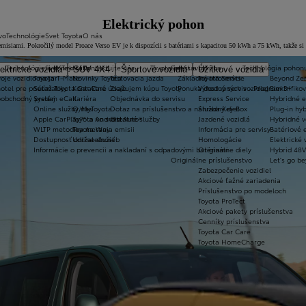
Elektrický pohon
vo
Technológie
Svet Toyota
O nás
isiami. Pokročilý model Proace Verso EV je k dispozícii s batériami s kapacitou 50 kWh a 75 kWh, takže si m
Technológie a konektivita
Svet Toyota
Kontaktujte nás
Toyota prestavby
Servis a údržba
Technológia pohon
ektrické vozidlá
SUV 4X4
Športové vozidlá
Úžitkové vozidlá
oje vozidlo na jar
Toyota T-Mate
Novinky Toyota
Testovacia jazda
Základné informácie
Toyota Servis
Beyond Ze
hotel pre pneumatiky
Súťaž Toyota Car Care
Kontaktné údaje
Zvažujem kúpu Toyoty
Ponuka dostupných vozidiel
Výhodný servis - Program 3+
Elektrifiko
koobchodný predaj
Systém eCall
Kariéra
Objednávka do servisu
Express Service
Hybridné e
Online služby/MyToyota
O nas
Dotaz na príslušenstvo a náhradný diel
Služba Key Box
Plug-in hyb
Apple CarPlay™ a Android Auto®
Toyota vo svete
Ostatné služby
Jazdené vozidlá
Hybridné v
WLTP metodika merania emisii
Toyota Way
Informácia pre servisy
Batériové e
Dostupnosť online služieb
Udržateľnosť
Homologácie
Elektrické 
Informácie o prevencii a nakladaní s odpadovými batériami
Originálne diely
Hybrid 48V
Originálne príslušenstvo
Let's go b
Zabezpečenie vozidiel
Akciové ťažné zariadenia
Príslušenstvo po modeloch
Toyota ProTect
Akciové pakety príslušenstva
Cenníky príslušenstva
Toyota Car Care
Toyota HomeCharge