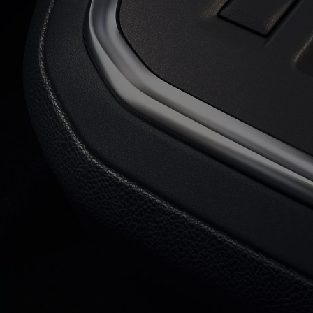
Od
22 390 €
s DPH
vr. zvýhodnenia
1 300 €
a bonusu za výkup
800 €
Corolla Sedan
AJ HYBRID