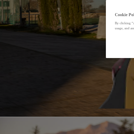
Cookie Pol
By clicking “
usage, and ass