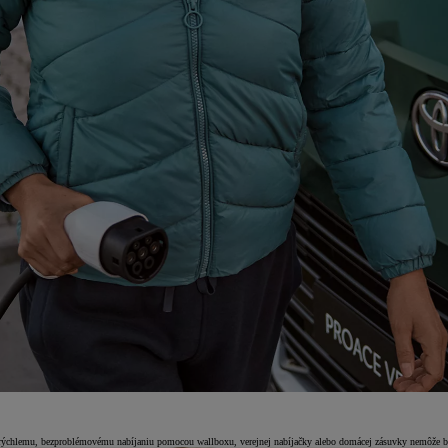
rýchlemu, bezproblémovému nabíjaniu pomocou wallboxu, verejnej nabíjačky alebo domácej zásuvky nemôže byť