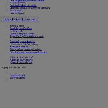
Hybridné vozidlá
Batériové elektrické vozidlá
Elektrické vozidlá s palivovými článkami
Hybrid 48V
Let's go beyond
Technológie a konektivita
Toyota T-Mate
Súťaž Toyota Car Care
Systém eCall
Online služby/MyToyota
Apple CarPlay™ a Android Auto®
Podmienky pre užívateľov
Oznámenie o zdieľaní údajov
Nastavenia cookies
Zásady ochrany osobných údajov
Pravidlá spracovania osobných údajov
(Opens in new window)
(Opens in new window)
(Opens in new window)
Copyright © Toyota 2026
Kontaktujte nás
Testovacia jazda