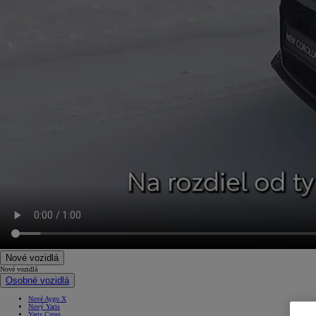
Nové vozidlá
Nové vozidlá
Osobné vozidlá
Nové Aygo X
Nový Yaris
Yaris Cross