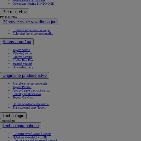
Toyota Financial Services
Operatívny leasing KINTO ONE
Pre majiteľov
Pre majiteľov
Připravte svoje vozidlo na jar
Připravte svoje vozidlo na jar
Celoročný hotel pre pneumatiky
Servis a údržba
Toyota Servis
Výhodný servis
Express Service
Služba Key Box
Jazdené vozidlá
Originálne diely
Originálne príslušenstvo
Príslušenstvo po modeloch
Toyota ProTect
Akciové pakety príslušenstva
Cenníky príslušenstva
Toyota Car Care
Online objednanie do servisu
Transparentné ceny Toyota
Technológie
Technológie
Technológia pohonu
Elektrifikované vozidlá Toyota
Hybridné elektrické vozidlá
Plug-in hybridné elektrické vozidlá