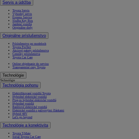
Servis a údržba
Toyota Servis
Výhodný servis
Express Service
Služba Key Box
Jazdené vozidlá
Originálne diely
Originálne príslušenstvo
Príslušenstvo po modeloch
Toyota ProTect
Akciové pakety príslušenstva
Cenníky príslušenstva
Toyota Car Care
Online objednanie do servisu
Transparentné ceny Toyota
Technológie
Technológie
Technológia pohonu
Elektrifikované vozidlá Toyota
Hybridné elektrické vozidlá
Plug-in hybridné elektrické vozidlá
Hybridné vozidlá
Batériové elektrické vozidlá
Elektrické vozidlá s palivovými článkami
Hybrid 48V
Let's go beyond
Technológie a konektivita
Toyota T-Mate
Súťaž Toyota Car Care