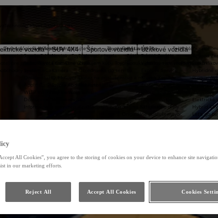
vo
Technológie
Svet Toyota
O nás
Technológie a konektivita
Svet Toyota
Kontaktujte nás
Toyota prestavby
Servis a údržba
Technológia pohon
ektrické vozidlá
SUV 4X4
Športové vozidlá
Úžitkové vozidlá
oje vozidlo na jar
Toyota T-Mate
Novinky Toyota
Testovacia jazda
Základné informácie
Toyota Servis
Beyond Ze
hotel pre pneumatiky
Súťaž Toyota Car Care
Kontaktné údaje
Zvažujem kúpu Toyoty
Ponuka dostupných vozidiel
Výhodný servis - Program 3+
Elektrifiko
koobchodný predaj
Systém eCall
Kariéra
Objednávka do servisu
Express Service
Hybridné e
Online služby/MyToyota
O nas
Dotaz na príslušenstvo a náhradný diel
Služba Key Box
Plug-in hyb
Apple CarPlay™ a Android Auto®
Toyota vo svete
Ostatné služby
Jazdené vozidlá
Hybridné v
WLTP metodika merania emisii
Toyota Way
Informácia pre servisy
Batériové e
Dostupnosť online služieb
Udržateľnosť
Homologácie
Elektrické 
Informácie o prevencii a nakladaní s odpadovými batériami
Originálne diely
Hybrid 48V
Originálne príslušenstvo
Let's go b
Zabezpečenie vozidiel
Akciové ťažné zariadenia
Príslušenstvo po modeloch
Toyota ProTect
icy
Akciové pakety príslušenstva
Cenníky príslušenstva
Accept All Cookies”, you agree to the storing of cookies on your device to enhance site navigation
Toyota Car Care
ist in our marketing efforts.
Toyota HomeCharge
Reject All
Accept All Cookies
Cookies Setti