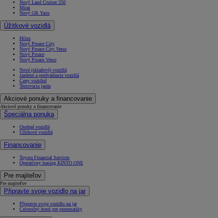
Nový Land Cruiser 250
Mirai
Nový GR Yaris
Úžitkové vozidlá
Hilux
Nový Proace City
Nový Proace City Verso
Nový Proace
Nový Proace Verso
Nové (skladové) vozidlá
Jazdené a predvádzacie vozidlá
Ceny vozidiel
Testovacia jazda
Akciové ponuky a financovanie
Akciové ponuky a financovanie
Špeciálna ponuka
Osobné vozidlá
Úžitkové vozidlá
Financovanie
Od
16 690 €
s DPH
Toyota Financial Services
Operatívny leasing KINTO ONE
vr. zvýhodnenia
1 000 €
Pre majiteľov
a bonusu za výkup
500 €
Pre majiteľov
Nový Yaris Cross
Připravte svoje vozidlo na jar
HYBRID
Připravte svoje vozidlo na jar
Celoročný hotel pre pneumatiky