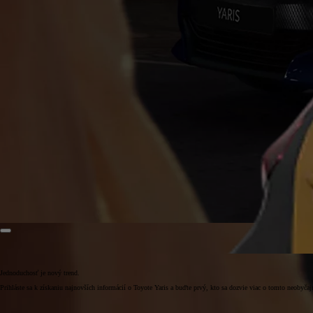
Jednoduchosť je nový trend.
Prihláste sa k získaniu najnovších informácií o Toyote Yaris a buďte prvý, kto sa dozvie viac o tomto neobyč