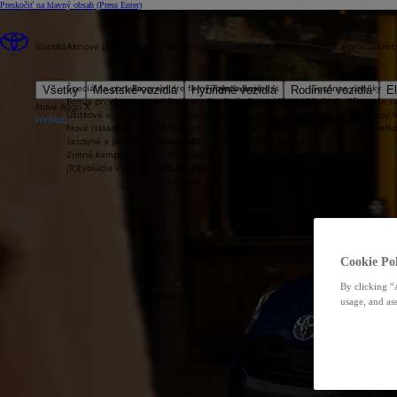
Preskočiť na hlavný obsah
(Press Enter)
Vozidlá
Akciové ponuky
Firemní zákazníci
Financovanie a poistenie
Servis a príslušenst
Špeciálna ponuka
Program pre firmy Toyota Business
Financovanie
Sezónne ponuky
Všetky
Mestské vozidlá
Hybridné vozidlá
Rodinné vozidlá
El
Bonus pri výkupe vozidla
Program pre firmy Toyota Business
Operatívny leasing KINTO ONE
Připravte sv
Nové Aygo X
Úžitkové vozidlá
Technológie
Poistenie
Celoročný 
HYBRID
Nové (skladové) vozidlá
Celkové prevádzkové náklady (TCO)
Toyota Trade – veľ
Jazdené a predvádzacie vozidlá
Kontakt s predstaviteľom Toyota
Zimná kampaň
Príslušenstvo pre podnikanie
(R)Evolúcia v predaji vozidiel Toyota
Najlepší hybrid pre podnikanie
Katalóg
Cookie Pol
By clicking “
usage, and ass