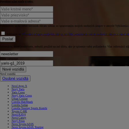
Povedzte nám niečo o sebe.
Prihlásením sa na odber noviniek dávam súhlas so spracovaním mojich osobných údajov v zmysle Vyhlásenia 
Súhlasím so
Zásadami ochrany osobných údajov na účely spracovania vašich osobných údajov v rámci slu
Poslať
Informácie, ktoré poskytnete, nebudú použité na iné účely, ako je splnenie vašej požiadavky. Viac informácií ná
Form campaign
Nové vozidlá
Nové vozidlá
Osobné vozidlá
Nové Aygo X
Nový Yaris
Yaris Cross
Nový Yaris Cross
Urban Cruiser
Corolla Hatchback
Corolla Sedan
Corolla Touring Sports Kombi
Toyota C-HR
Nová RAV4
Nová Camry
Nový Prius
Nová Toyota bZ4X
Nová Toyota bZ4X Touring