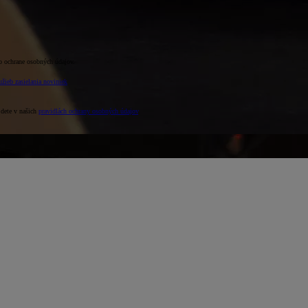
o ochrane osobných údajov.
žieb zasielania noviniek
jdete v našich
pravidlách ochrany osobných údajov
.