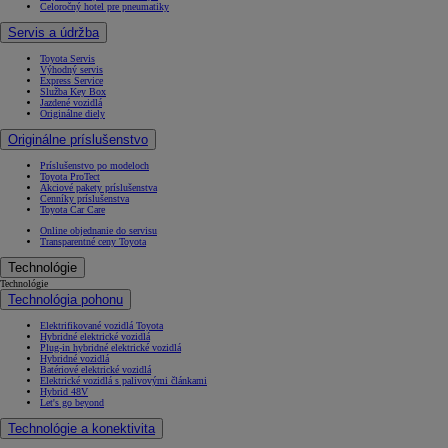
Celoročný hotel pre pneumatiky
Servis a údržba
Toyota Servis
Výhodný servis
Express Service
Služba Key Box
Jazdené vozidlá
Originálne diely
Originálne príslušenstvo
Príslušenstvo po modeloch
Toyota ProTect
Akciové pakety príslušenstva
Cenníky príslušenstva
Toyota Car Care
Online objednanie do servisu
Transparentné ceny Toyota
Technológie
Technológie
Technológia pohonu
Elektrifikované vozidlá Toyota
Hybridné elektrické vozidlá
Plug-in hybridné elektrické vozidlá
Hybridné vozidlá
Batériové elektrické vozidlá
Elektrické vozidlá s palivovými článkami
Hybrid 48V
Let's go beyond
Technológie a konektivita