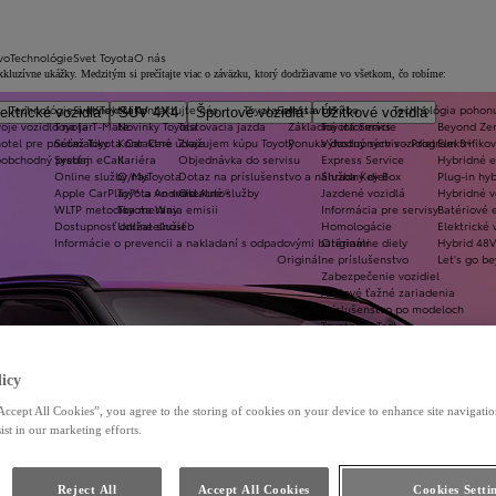
vo
Technológie
Svet Toyota
O nás
 exkluzívne ukážky. Medzitým si prečítajte viac o záväzku, ktorý dodržiavame vo všetkom, čo robíme:
Technológie a konektivita
Svet Toyota
Kontaktujte nás
Toyota prestavby
Servis a údržba
Technológia pohon
ektrické vozidlá
SUV 4X4
Športové vozidlá
Úžitkové vozidlá
oje vozidlo na jar
Toyota T-Mate
Novinky Toyota
Testovacia jazda
Základné informácie
Toyota Servis
Beyond Ze
hotel pre pneumatiky
Súťaž Toyota Car Care
Kontaktné údaje
Zvažujem kúpu Toyoty
Ponuka dostupných vozidiel
Výhodný servis - Program 3+
Elektrifiko
koobchodný predaj
Systém eCall
Kariéra
Objednávka do servisu
Express Service
Hybridné e
Online služby/MyToyota
O nas
Dotaz na príslušenstvo a náhradný diel
Služba Key Box
Plug-in hyb
Apple CarPlay™ a Android Auto®
Toyota vo svete
Ostatné služby
Jazdené vozidlá
Hybridné v
WLTP metodika merania emisii
Toyota Way
Informácia pre servisy
Batériové e
Dostupnosť online služieb
Udržateľnosť
Homologácie
Elektrické 
Informácie o prevencii a nakladaní s odpadovými batériami
Originálne diely
Hybrid 48V
Originálne príslušenstvo
Let's go b
Zabezpečenie vozidiel
Akciové ťažné zariadenia
Príslušenstvo po modeloch
Toyota ProTect
Akciové pakety príslušenstva
Cenníky príslušenstva
Toyota Car Care
icy
Toyota HomeCharge
Accept All Cookies”, you agree to the storing of cookies on your device to enhance site navigation
ist in our marketing efforts.
Reject All
Accept All Cookies
Cookies Setti