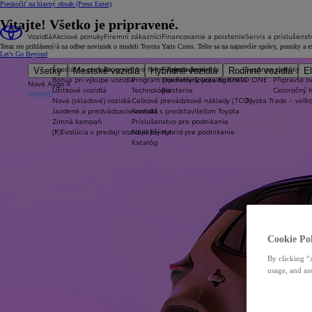
Preskočiť na hlavný obsah
(Press Enter)
Vitajte! Všetko je pripravené.
Vozidlá
Akciové ponuky
Firemní zákazníci
Financovanie a poistenie
Servis a príslušenst
Teraz ste prihlásený/á na odber noviniek o modeli Toyota Yaris Cross. Tešte sa na najnovšie správy, ponuky a
Let’s Go Beyond
Špeciálna ponuka
Program pre firmy Toyota Business
Financovanie
Sezónne ponuky
Všetky
Mestské vozidlá
Hybridné vozidlá
Rodinné vozidlá
El
Bonus pri výkupe vozidla
Program pre firmy Toyota Business
Operatívny leasing KINTO ONE
Připravte sv
Nové Aygo X
Úžitkové vozidlá
Technológie
Poistenie
Celoročný 
HYBRID
Nové (skladové) vozidlá
Celkové prevádzkové náklady (TCO)
Toyota Trade – veľ
Jazdené a predvádzacie vozidlá
Kontakt s predstaviteľom Toyota
Zimná kampaň
Príslušenstvo pre podnikanie
(R)Evolúcia v predaji vozidiel Toyota
Najlepší hybrid pre podnikanie
Katalóg
Cookie Pol
By clicking “
usage, and ass