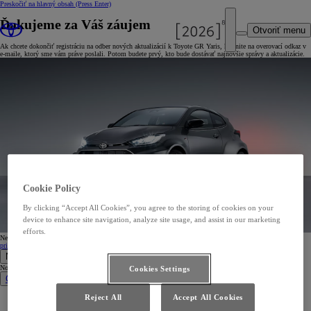
Preskočiť na hlavný obsah
(Press Enter)
Ďakujeme za Váš záujem
Otvoriť menu
Ak chcete dokončiť registráciu na odber nových aktualizácií k Toyote GR Yaris, kliknite na overovací odkaz v
e-maile, ktorý sme vám práve poslali. Potom budete prvý, kto bude dostávať najnovšie správy a aktualizácie.
Cookie Policy
By clicking “Accept All Cookies”, you agree to the storing of cookies on your
device to enhance site navigation, analyze site usage, and assist in our marketing
efforts.
Nedostali ste e-mail? Nezabudnite si skontrolovať priečinok Nevyžiadaná pošta, v opačnom prípade sa
znova
prihláste na odber
, pretože mohol nastať problém so zadanou e-mailovou adresou.
Nové vozidlá
Nové vozidlá
Cookies Settings
Osobné vozidlá
Nové Aygo X
Reject All
Accept All Cookies
Nový Yaris