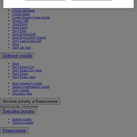
Yaris Cross
Nový Yaris Cross
Urban Cruiser
Corolla Hatchback
Corolla Sedan
Corolla Touring Sports Kombi
Toyota C-HR
Nová RAV4
Nová Camry
Nový Prius
Nová Toyota bZ4X
Nová Toyota bZ4X Touring
Nový Land Cruiser 250
Mirai
Nový GR Yaris
Úžitkové vozidlá
Hilux
Nový Proace City
Nový Proace City Verso
Nový Proace
Nový Proace Verso
Nové (skladové) vozidlá
Jazdené a predvádzacie vozidlá
Ceny vozidiel
Testovacia jazda
Akciové ponuky a financovanie
Akciové ponuky a financovanie
Špeciálna ponuka
Osobné vozidlá
Úžitkové vozidlá
Financovanie