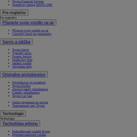
Toyota Financial Services
Operatívny leasing KINTO ONE
Pre majiteľov
Pre majiteľov
Připravte svoje vozidlo na jar
Připravte svoje vozidlo na jar
Celoročný hotel pre pneumatiky
Servis a údržba
Toyota Servis
Výhodný servis
Express Service
Služba Key Box
Jazdené vozidlá
Originálne diely
Originálne príslušenstvo
Príslušenstvo po modeloch
Toyota ProTect
Akciové pakety príslušenstva
Cenníky príslušenstva
Toyota Car Care
Online objednanie do servisu
Transparentné ceny Toyota
Technológie
Technológie
Technológia pohonu
Elektrifikované vozidlá Toyota
Hybridné elektrické vozidlá