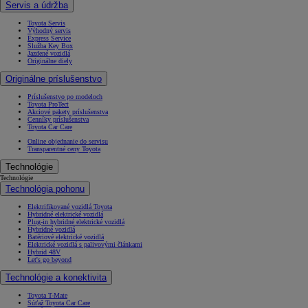
Servis a údržba
Toyota Servis
Výhodný servis
Express Service
Služba Key Box
Jazdené vozidlá
Originálne diely
Originálne príslušenstvo
Príslušenstvo po modeloch
Toyota ProTect
Akciové pakety príslušenstva
Cenníky príslušenstva
Toyota Car Care
Online objednanie do servisu
Transparentné ceny Toyota
Technológie
Technológie
Technológia pohonu
Elektrifikované vozidlá Toyota
Hybridné elektrické vozidlá
Plug-in hybridné elektrické vozidlá
Hybridné vozidlá
Batériové elektrické vozidlá
Elektrické vozidlá s palivovými článkami
Hybrid 48V
Let's go beyond
Technológie a konektivita
Toyota T-Mate
Súťaž Toyota Car Care