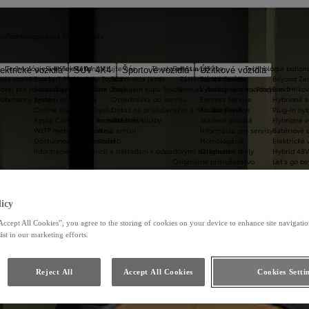
vo
Technológie
Svet Toyota
O nás
Technológie a konektivita
Svet Toyota
Kontaktujte nás
Toyota prestavby
Servis a údržba
Technológia pohon
ektrické vozidlá
SUV 4X4
Športové vozidlá
Úžitkové vozidlá
oje vozidlo na jar
Toyota T-Mate
Novinky Toyota
Testovacia jazda
Základné informácie
Toyota Servis
Beyond Ze
hotel pre pneumatiky
Súťaž Toyota Car Care
Kontaktné údaje
Zvažujem kúpu Toyoty
Ponuka dostupných vozidiel
Výhodný servis - Program 3+
Elektrifiko
koobchodný predaj
Systém eCall
Kariéra
Objednávka do servisu
Express Service
Hybridné e
Online služby/MyToyota
O nas
Dotaz na príslušenstvo a náhradný diel
Služba Key Box
Plug-in hyb
Apple CarPlay™ a Android Auto®
Toyota vo svete
Ostatné služby
Jazdené vozidlá
Hybridné v
WLTP metodika merania emisii
Toyota Way
Informácia pre servisy
Batériové e
Dostupnosť online služieb
Udržateľnosť
Homologácie
Elektrické 
Informácie o prevencii a nakladaní s odpadovými batériami
Originálne diely
Hybrid 48V
Originálne príslušenstvo
Let's go b
Zabezpečenie vozidiel
Akciové ťažné zariadenia
Príslušenstvo po modeloch
Toyota ProTect
icy
Akciové pakety príslušenstva
Cenníky príslušenstva
Accept All Cookies”, you agree to the storing of cookies on your device to enhance site navigation
Toyota Car Care
ist in our marketing efforts.
Toyota HomeCharge
Reject All
Accept All Cookies
Cookies Setti