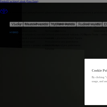
Preskočiť na hlavný obsah
(Press Enter)
Vozidlá
Akciové ponuky
Firemní zákazníci
Financovanie a poistenie
Servis a príslušenst
Špeciálna ponuka
Program pre firmy Toyota Business
Financovanie
Sezónne ponuky
Všetky
Mestské vozidlá
Hybridné vozidlá
Rodinné vozidlá
El
Bonus pri výkupe vozidla
Program pre firmy Toyota Business
Operatívny leasing KINTO ONE
Připravte sv
Nové Aygo X
Úžitkové vozidlá
Technológie
Poistenie
Celoročný 
HYBRID
Nové (skladové) vozidlá
Celkové prevádzkové náklady (TCO)
Toyota Trade – veľ
Jazdené a predvádzacie vozidlá
Kontakt s predstaviteľom Toyota
Zimná kampaň
Príslušenstvo pre podnikanie
(R)Evolúcia v predaji vozidiel Toyota
Najlepší hybrid pre podnikanie
Katalóg
Cookie Pol
By clicking “
usage, and ass