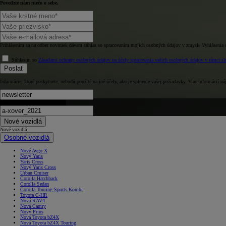
Povedzte nám niečo o sebe.
Prihlásením sa na odber noviniek dávam súhlas so spracovaním mojich osobných údajov v zmysle Vyhlásenia 
Súhlasím so
Zásadami ochrany osobných údajov na účely spracovania vašich osobných údajov v rámci slu
Poslať
Informácie, ktoré poskytnete, nebudú použité na iné účely, ako je splnenie vašej požiadavky. Viac informácií ná
Form campaign
Nové vozidlá
Nové vozidlá
Osobné vozidlá
Nové Aygo X
Nový Yaris
Yaris Cross
Nový Yaris Cross
Urban Cruiser
Corolla Hatchback
Corolla Sedan
Corolla Touring Sports Kombi
Toyota C-HR
Nová RAV4
Nová Camry
Nový Prius
Nová Toyota bZ4X
Nová Toyota bZ4X Touring