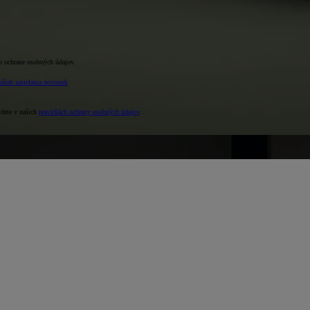
o ochrane osobných údajov.
žieb zasielania noviniek
jdete v našich
pravidlách ochrany osobných údajov
.