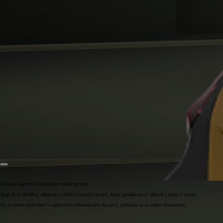
Získajte najnovšie informácie medzi prvými.
Aygo X je odvážny, zábavný a veľmi korenistý model, ktorý prináša nový zážitok z jazdy v meste.
Ak sa chcete dozvedieť o najnovších informáciách ako prví, prihláste sa na odber newslettera.