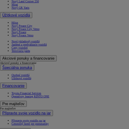
Nový Land Cruiser 250
Mirai
Nový GR Yaris
Úžitkové vozidlá
Hilux
Nový Proace City
Nový Proace City Verso
Nový Proace
Nový Proace Verso
Nové (skladové) vozidlá
Jazdené a predvádzacie vozidlá
Ceny vozidiel
Testovacia jazda
Akciové ponuky a financovanie
Akciové ponuky a financovanie
Špeciálna ponuka
Osobné vozidlá
Úžitkové vozidlá
Financovanie
Od
16 690 €
s DPH
Toyota Financial Services
Operatívny leasing KINTO ONE
vr. zvýhodnenia
1 000 €
Pre majiteľov
a bonusu za výkup
500 €
Pre majiteľov
Nový Yaris Cross
Připravte svoje vozidlo na jar
HYBRID
Připravte svoje vozidlo na jar
Celoročný hotel pre pneumatiky