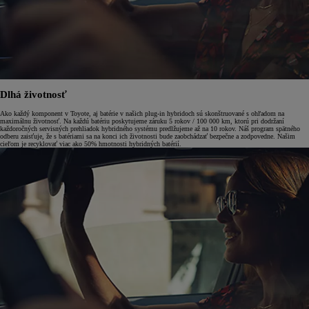
Dlhá životnosť
Ako každý komponent v Toyote, aj batérie v našich plug-in hybridoch sú skonštruované s ohľadom na
maximálnu životnosť. Na každú batériu poskytujeme záruku 5 rokov / 100 000 km, ktorú pri dodržaní
každoročných servisných prehliadok hybridného systému predlžujeme až na 10 rokov. Náš program spätného
odberu zaisťuje, že s batériami sa na konci ich životnosti bude zaobchádzať bezpečne a zodpovedne. Našim
cieľom je recyklovať viac ako 50% hmotnosti hybridných batérií.