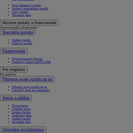
Nové (skladové) vozidlá
Jazdené a predvádzacie vozidlá
Ceny vozidiel
Testovacia jazda
Akciové ponuky a financovanie
Akciové ponuky a financovanie
Špeciálna ponuka
Osobné vozidlá
Úžitkové vozidlá
Financovanie
Toyota Financial Services
Operatívny leasing KINTO ONE
Pre majiteľov
Pre majiteľov
Připravte svoje vozidlo na jar
Připravte svoje vozidlo na jar
Celoročný hotel pre pneumatiky
Servis a údržba
Toyota Servis
Výhodný servis
Express Service
Služba Key Box
Jazdené vozidlá
Originálne diely
Originálne príslušenstvo