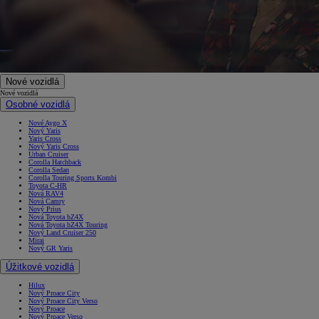
Nové vozidlá
Nové vozidlá
Osobné vozidlá
Nové Aygo X
Nový Yaris
Yaris Cross
Nový Yaris Cross
Urban Cruiser
Corolla Hatchback
Corolla Sedan
Corolla Touring Sports Kombi
Toyota C-HR
Nová RAV4
Nová Camry
Nový Prius
Nová Toyota bZ4X
Nová Toyota bZ4X Touring
Nový Land Cruiser 250
Mirai
Nový GR Yaris
Úžitkové vozidlá
Hilux
Nový Proace City
Nový Proace City Verso
Nový Proace
Nový Proace Verso