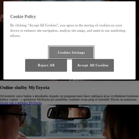
Cookie Policy
By clicking “Accept All Cookies”, you agree to the storing of cookies on your
device to enhance site navigation, analyze site usage, and assist in our marketing
efforts.
Cookies Settings
Reject All
Accept All Cookies
Online služby MyToyota
Od kontroly stavu batérie a aktuálneho dojazdu cez programovanie časov nabíjania až po vychladenie/vykúrenie
kabíny vopred – s aplikáciou MyToyota pre smartfóny využijete svoju plug-in hybridnú Toyotu na maximum.
Zistite viac o aplikácii MyToyota