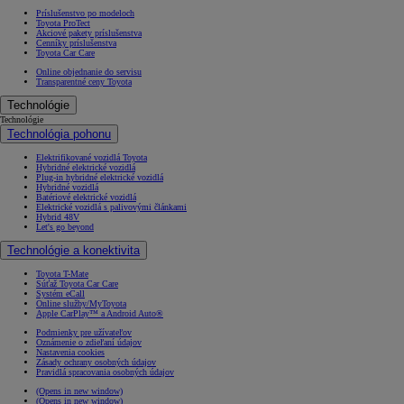
Príslušenstvo po modeloch
Toyota ProTect
Akciové pakety príslušenstva
Cenníky príslušenstva
Toyota Car Care
Online objednanie do servisu
Transparentné ceny Toyota
Technológie
Technológie
Technológia pohonu
Elektrifikované vozidlá Toyota
Hybridné elektrické vozidlá
Plug-in hybridné elektrické vozidlá
Hybridné vozidlá
Batériové elektrické vozidlá
Elektrické vozidlá s palivovými článkami
Hybrid 48V
Let's go beyond
Technológie a konektivita
Toyota T-Mate
Súťaž Toyota Car Care
Systém eCall
Online služby/MyToyota
Apple CarPlay™ a Android Auto®
Podmienky pre užívateľov
Oznámenie o zdieľaní údajov
Nastavenia cookies
Zásady ochrany osobných údajov
Pravidlá spracovania osobných údajov
(Opens in new window)
(Opens in new window)