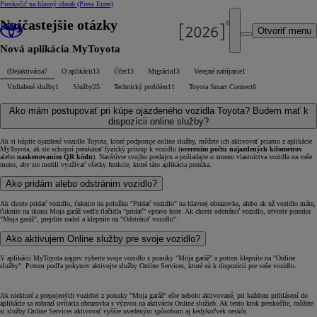
Preskočiť na hlavný obsah
(Press Enter)
Najčastejšie otázky
Otvoriť menu
Nová aplikácia MyToyota
(De)aktivácia
7
O aplikácii
13
Účet
13
Migrácia
13
Verejné nabíjanie
1
Vzdialené služby
1
Služby
25
Technický problém
11
Toyota Smart Connect
6
Ako mám postupovať pri kúpe ojazdeného vozidla Toyota? Budem mať k
dispozícii online služby?
Ak si kúpite ojazdené vozidlo Toyota, ktoré podporuje online služby, môžete ich aktivovať priamo z aplikácie
MyToyota, ak ste schopní preukázať fyzický prístup k vozidlu (
overením počtu najazdených kilometrov
alebo
naskenovaním QR kódu
). Navštívte svojho predajcu a požiadajte o zmenu vlastníctva vozidla na vaše
meno, aby ste mohli využívať všetky funkcie, ktoré táto aplikácia ponúka.
Ako pridám alebo odstránim vozidlo?
Ak chcete pridať vozidlo, ťuknite na položku "Pridať vozidlo" na hlavnej obrazovke, alebo ak už vozidlo máte,
ťuknite na ikonu Moja garáž vedľa tlačidla "pridať" vpravo hore. Ak chcete odstrániť vozidlo, otvorte ponuku
"Moja garáž", prejdite nadol a klepnite na "Odstrániť vozidlo".
Ako aktivujem Online služby pre svoje vozidlo?
V aplikácii MyToyota najprv vyberte svoje vozidlo z ponuky "Moja garáž" a potom klepnite na "Online
služby". Potom podľa pokynov aktivujte služby Online Services, ktoré sú k dispozícii pre vaše vozidlo.
Ak niektoré z prepojených vozidiel z ponuky "Moja garáž" ešte nebolo aktivované, pri každom prihlásení do
aplikácie sa zobrazí uvítacia obrazovka s výzvou na aktiváciu Online služieb. Ak tento krok preskočíte, môžete
si služby Online Services aktivovať vyššie uvedeným spôsobom aj kedykoľvek neskôr.