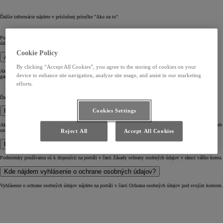
Ďalšie informácie nájdete v príslušnej príručke "Ako na to".
Poznámka: Počas aktivácie musíte prijať podmienky používania a potvrdiť vyhlásenie o ochrane osobných
údajov.
Cookie Policy
Ako môžem deaktivovať online služby?
By clicking “Accept All Cookies”, you agree to the storing of cookies on your
Ak chcete natrvalo zatvoriť online služby v MyToyota, najprv vyberte konkrétne vozidlo z ponuky "Moja
device to enhance site navigation, analyze site usage, and assist in our marketing
garáž" a potom klepnite na "Ponuka online služieb". Postupujte podľa pokynov na deaktiváciu služieb.
efforts.
Ďalšie informácie nájdete v príslušnej príručke "Ako na to".
Kde si môžem skontrolovať svoje aktívne predplatné?
Cookies Settings
Aktívne a neaktívne predplatné služieb sú k dispozícii v časti Moja garáž, kde môžete prejsť na ponuku služieb
online.
Reject All
Accept All Cookies
Kde nájdem podmienky používania?
Podmienky používania sú k dispozícii na portáli v časti Zásady ochrany osobných údajov v rámci vášho konta.
Kde nájdem vyhlásenie o ochrane osobných údajov?
Vyhlásenie o ochrane osobných údajov nájdete na portáli v časti Ochrana osobných údajov pod svojím kontom.