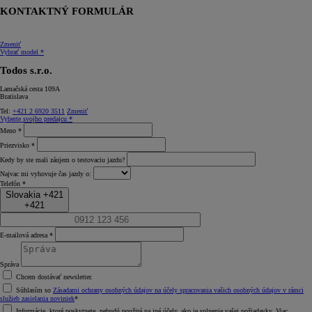
KONTAKTNÝ FORMULÁR
Zmeniť
Vybrať model *
Todos s.r.o.
Lamačská cesta 109A
Bratislava
Tel:
+421 2 6920 3511
Zmeniť
Vyberte svojho predajcu *
Meno *
Priezvisko *
Kedy by ste mali záujem o testovaciu jazdu?
Najvac mi vyhovuje čas jazdy o:
Telefón *
Slovakia +421
+421
E-mailová adresa *
Správa
Chcem dostávať newsletter.
Súhlasím so
Zásadami ochrany osobných údajov na účely spracovania vašich osobných údajov v rámci
služieb zasielania noviniek
*
Informácie, ktoré poskytnete, nebudú použité na iné účely, ako je splnenie vašej požiadavky. Viac