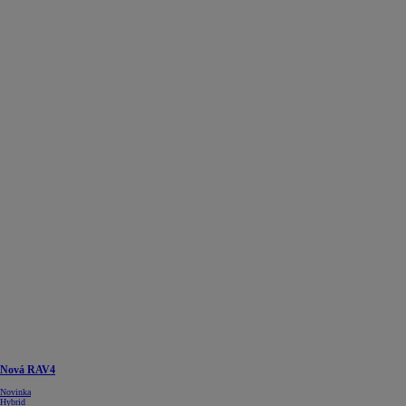
Nová RAV4
Novinka
Hybrid