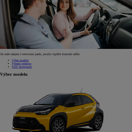
Ak máte záujem o testovaciu jazdu, prosím vyplňte formulár nižšie.
Výber modelu
Vyberte predajcu
Určiť dostupnosť
Výber modelu