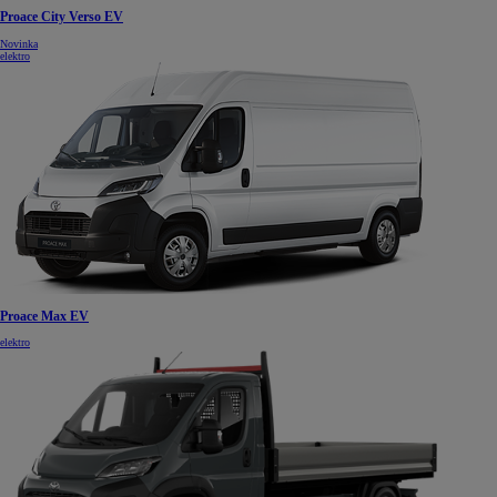
Proace City Verso EV
Novinka
elektro
Proace Max EV
elektro