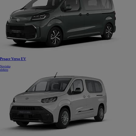
Proace Verso EV
Novinka
elektro