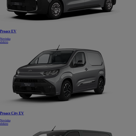
Proace EV
Novinka
elektro
Proace City EV
Novinka
elektro