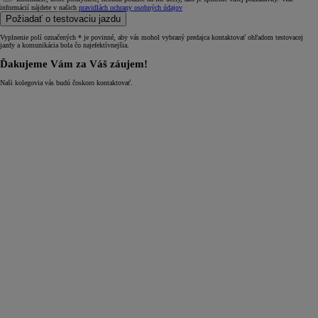
informácií nájdete v našich
pravidlách ochrany osobných údajov
Požiadať o testovaciu jazdu
Vyplnenie polí označených * je povinné, aby vás mohol vybraný predajca kontaktovať ohľadom testovacej
jazdy a komunikácia bola čo najefektívnejšia.
Ďakujeme Vám za Váš záujem!
Naši kolegovia vás budú čoskoro kontaktovať.